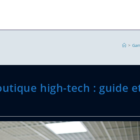
>
Gam
outique high-tech : guide e