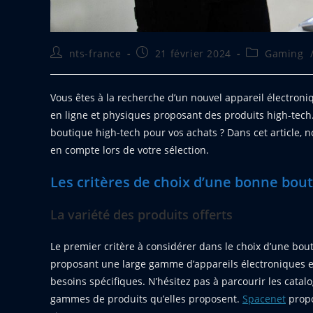
Auteur/autrice
Publication
Post
nts-france
21 février 2024
Gaming
de
publiée :
category:
la
publication :
Vous êtes à la recherche d’un nouvel appareil électroni
en ligne et physiques proposant des produits high-tech.
boutique high-tech pour vos achats ? Dans cet article, 
en compte lors de votre sélection.
Les critères de choix d’une bonne bou
La variété des produits offerts
Le premier critère à considérer dans le choix d’une bout
proposant une large gamme d’appareils électroniques e
besoins spécifiques. N’hésitez pas à parcourir les cata
gammes de produits qu’elles proposent.
Spacenet
propo