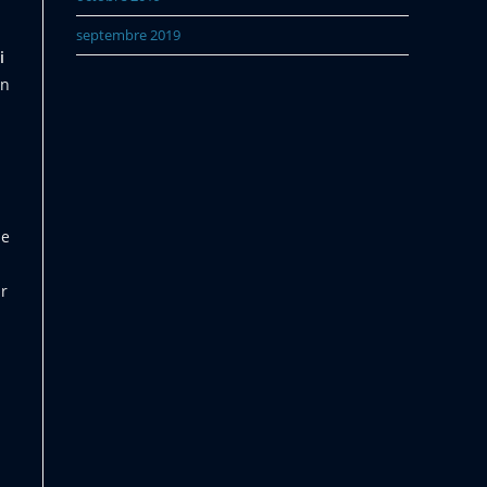
septembre 2019
i
on
s
ue
ur