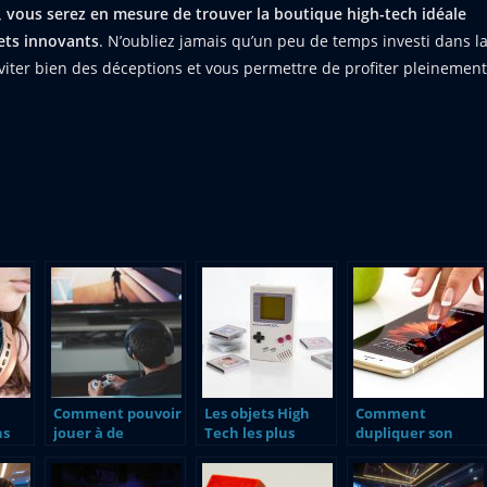
s, vous serez en mesure de trouver la boutique high-tech idéale
ets innovants
. N’oubliez jamais qu’un peu de temps investi dans l
iter bien des déceptions et vous permettre de profiter pleinement
Comment pouvoir
Les objets High
Comment
ns
jouer à de
Tech les plus
dupliquer son
nombreux jeux
emblématiques
badge d’immeuble
vidéos ?
des années 90
avec un