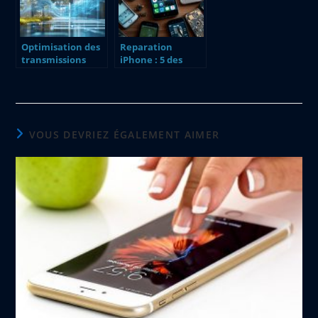
Optimisation des
Reparation
transmissions
iPhone : 5 des
radio : L’USRP au
pannes les plus
service de la
courantes avec
couverture du
les boutons
match CS Vienne
volume et power
VOUS DEVRIEZ ÉGALEMENT AIMER