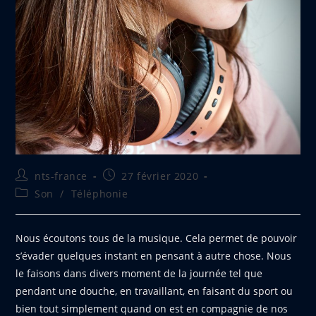
Auteur/autrice
Publication
nts-france
27 février 2020
de
publiée :
Post
Son
/
Téléphonie
la
category:
publication :
Nous écoutons tous de la musique. Cela permet de pouvoir
s’évader quelques instant en pensant à autre chose. Nous
le faisons dans divers moment de la journée tel que
pendant une douche, en travaillant, en faisant du sport ou
bien tout simplement quand on est en compagnie de nos