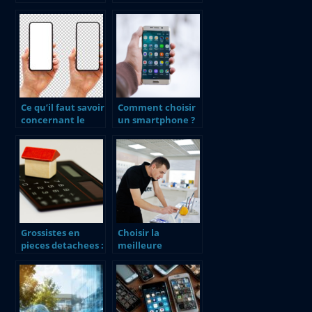
smartphone ?
badge d’immeuble
avec un
smartphone ?
Ce qu’il faut savoir
Comment choisir
concernant le
un smartphone ?
code RIO
Grossistes en
Choisir la
pieces detachees :
meilleure
La cle de votre
boutique high-
chaine
tech : guide et
d’approvisionnem
conseils
ent