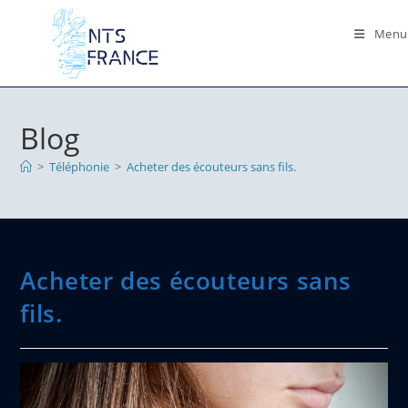
Skip
to
Menu
content
Blog
>
Téléphonie
>
Acheter des écouteurs sans fils.
Acheter des écouteurs sans
fils.