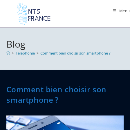
Skip
to
Menu
content
Blog
>
Téléphonie
>
Comment bien choisir son smartphone ?
Comment bien choisir son
smartphone ?