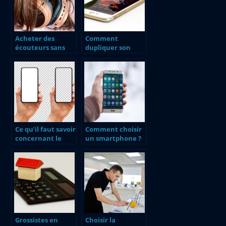
Acheter des
Comment
écouteurs sans
dupliquer son
fils.
badge d’immeuble
avec un
smartphone ?
Ce qu’il faut savoir
Comment choisir
concernant le
un smartphone ?
code RIO
Grossistes en
Choisir la