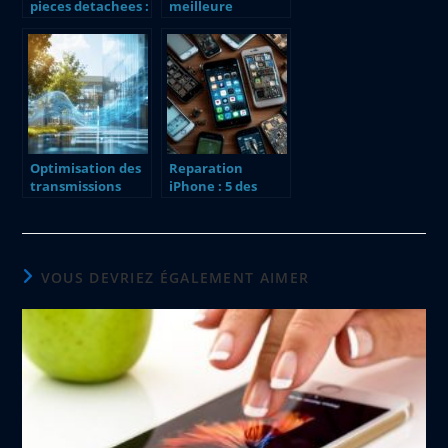
pieces detachees :
meilleure
La cle de votre
boutique high-
chaine
tech : guide et
d’approvisionnem
conseils
ent
Optimisation des
Reparation
transmissions
iPhone : 5 des
radio : L’USRP au
pannes les plus
service de la
courantes avec
couverture du
les boutons
match CS Vienne
volume et power
VOUS DEVRIEZ ÉGALEMENT AIMER