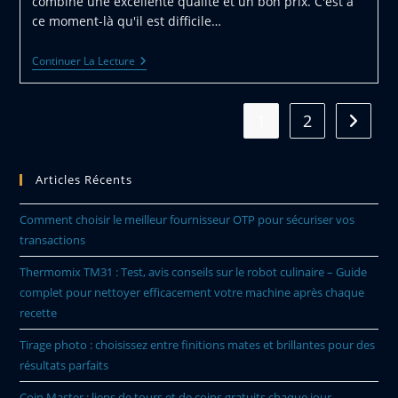
combine une excellente qualité et un bon prix. C'est à
ce moment-là qu'il est difficile…
Achat
Continuer La Lecture
D’un
IPhone
Reconditionne
:
1
2
Aller à 
Les
Essentiels
Articles Récents
Comment choisir le meilleur fournisseur OTP pour sécuriser vos
transactions
Thermomix TM31 : Test, avis conseils sur le robot culinaire – Guide
complet pour nettoyer efficacement votre machine après chaque
recette
Tirage photo : choisissez entre finitions mates et brillantes pour des
résultats parfaits
Coin Master : liens de tours et de coins gratuits chaque jour –