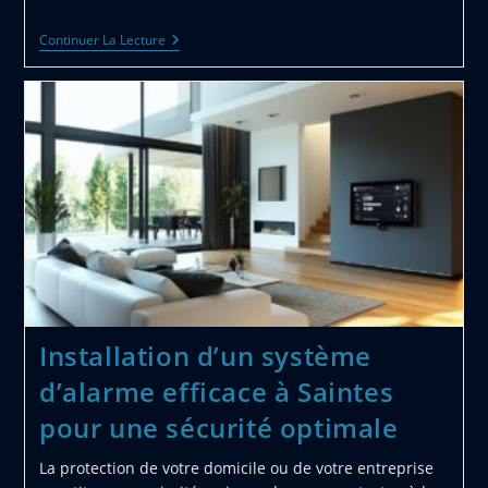
Casque
Continuer La Lecture
Trottinette
Electrique
Predator
–
To
Wheel
:
Tableau
Des
Tailles
Et
Techniques
D’ajustement
Installation d’un système
d’alarme efficace à Saintes
pour une sécurité optimale
La protection de votre domicile ou de votre entreprise