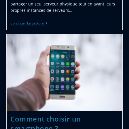
partager un seul serveur physique tout en ayant leurs
propres instances de serveurs…
Qu’est-
Continuer La Lecture
Ce
Qu’un
Serveur
Prive
Virtuel
(VPS)
?
Comment choisir un
smartphone ?