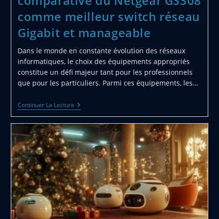
comparative du Netgear GS308
comme meilleur switch réseau
Gigabit et manageable
Dans le monde en constante évolution des réseaux
informatiques, le choix des équipements appropriés
constitue un défi majeur tant pour les professionnels
que pour les particuliers. Parmi ces équipements, les…
Abécédaire
Continuer La Lecture
Des
Réseaux
Informatiques
:
Étude
Comparative
Du
Netgear
GS308
Comme
Meilleur
Switch
Réseau
Gigabit