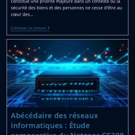
constitue une priorité majeure dans un contexte où la
sécurité des biens et des personnes ne cesse d'être au
cœur des…
Installation
Continuer La Lecture
D’un
Système
D’alarme
Efficace
À
Saintes
Pour
Une
Sécurité
Optimale
Abécédaire des réseaux
informatiques : Étude