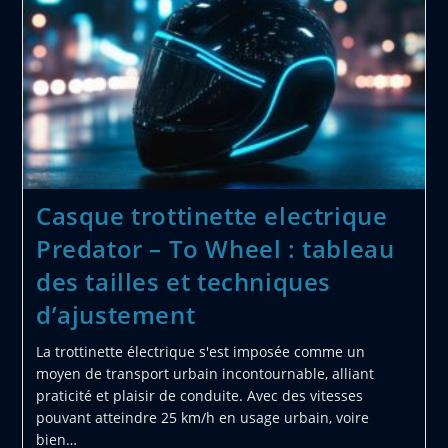
Conseils
Sur
Le
Robot
Culinaire
–
Guide
Complet
Pour
Nettoyer
Efficacement
Votre
Machine
Casque trottinette electrique
Après
Chaque
Predator – To Wheel : tableau
Recette
des tailles et techniques
d’ajustement
La trottinette électrique s'est imposée comme un
moyen de transport urbain incontournable, alliant
praticité et plaisir de conduite. Avec des vitesses
pouvant atteindre 25 km/h en usage urbain, voire
bien…