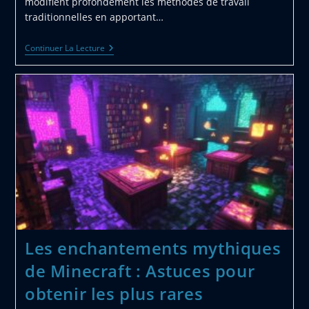
modifient profondément les méthodes de travail
traditionnelles en apportant…
Comment
Continuer La Lecture
Les
Solutions
De
Capture
3D
Revolutionnent
Les
Secteurs
De
La
Construction
Et
De
L’ingenierie
Les enchantements mythiques
de Minecraft : Astuces pour
obtenir les plus rares