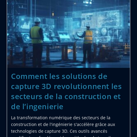
5
Des
Pannes
Les
Plus
Courantes
Avec
Les
Boutons
Volume
Et
Power
Comment les solutions de
capture 3D revolutionnent les
secteurs de la construction et
de l’ingenierie
La transformation numérique des secteurs de la
construction et de l'ingénierie s'accélère grâce aux
technologies de capture 3D. Ces outils avancés