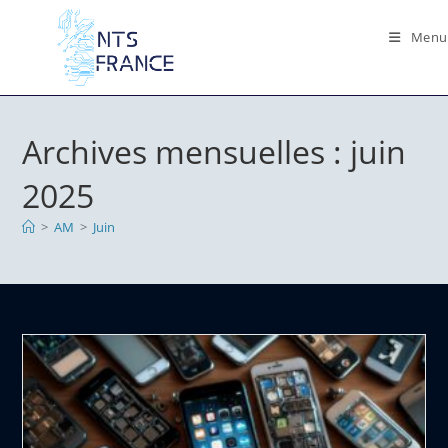
Skip
to
Menu
content
Archives mensuelles : juin
2025
>
AM
>
Juin