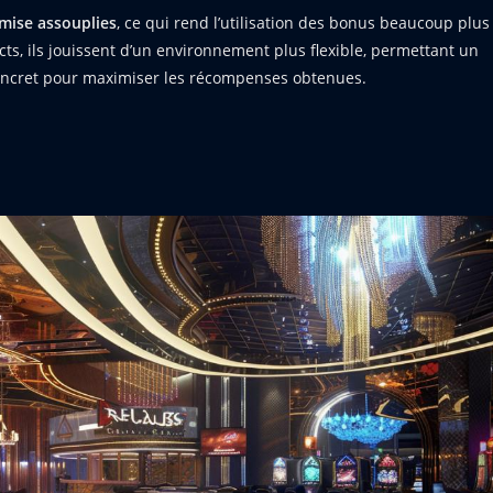
mise assouplies
, ce qui rend l’utilisation des bonus beaucoup plus
cts, ils jouissent d’un environnement plus flexible, permettant un
 concret pour maximiser les récompenses obtenues.