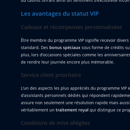
du casino, offrant ainsi un sentiment d’exclusivité inco
Les avantages du statut VIP
Cadeaux et récompenses personnalisées
Être membre du programme VIP signifie recevoir divers
standard. Des
bonus spéciaux
sous forme de crédits su
plus, lors d’occasions spéciales comme les anniversair
de rendre leur journée encore plus mémorable.
Service client prioritaire
L’un des aspects les plus appréciés du programme VIP e
d’assistants personnels dédiés qui répondent rapidem
assure non seulement une résolution rapide mais aussi un
véritablement un
traitement royal
qui distingue ce pr
Conditions de mise allégées