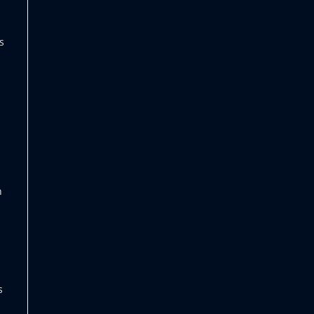
s
n
s