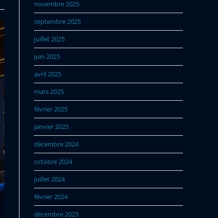
novembre 2025
septembre 2025
juillet 2025
juin 2025
avril 2025
mars 2025
février 2025
janvier 2025
décembre 2024
octobre 2024
juillet 2024
février 2024
décembre 2023