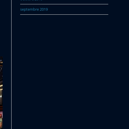
septembre 2019