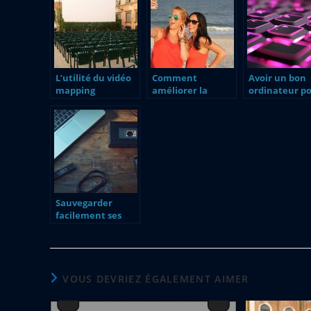
L’utilité du vidéo
Comment
Avoir un bon
mapping
améliorer la
ordinateur p
qualité d’une
jouer, comm
vidéo ?
faire ?
Sauvegarder
facilement ses
cassettes VHS-C
sur PC : comment
faire avec le bon
matériel de
conversion ?
VOUS DEVRIEZ ÉGALEMENT AIMER