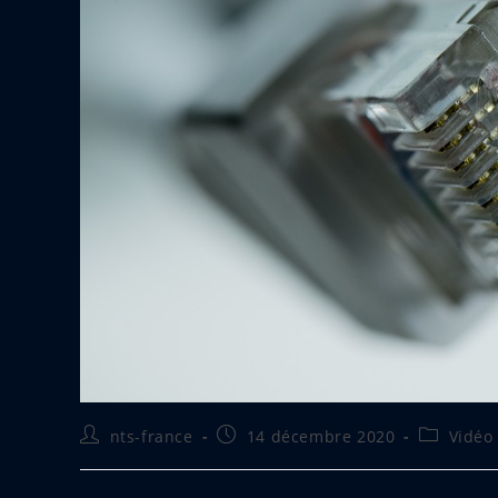
Auteur/autrice
Publication
Post
nts-france
14 décembre 2020
Vidéo
de
publiée :
category:
la
publication :