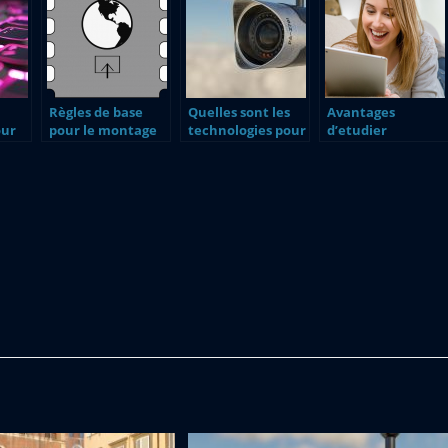
Règles de base
Quelles sont les
Avantages
our
pour le montage
technologies pour
d’etudier
ent
vidéo
assurer la
l’informatique en
sécurité dans une
ligne
entreprise ?