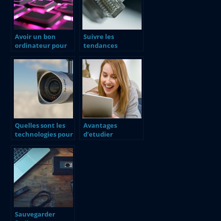
Avoir un bon
Suivre les
ordinateur pour
tendances
jouer, comment
musicales
faire ?
facilement
Quelles sont les
Avantages
technologies pour
d’etudier
assurer la
l’informatique en
sécurité dans une
ligne
entreprise ?
Sauvegarder