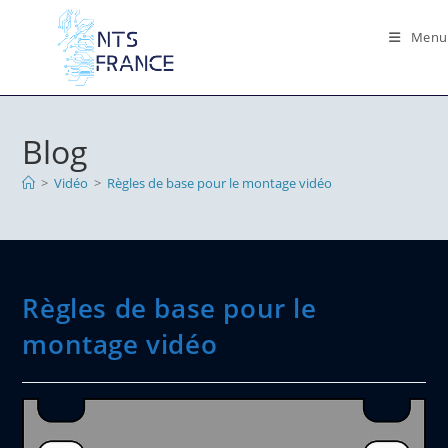
Skip
to
Menu
content
Blog
>
Vidéo
>
Règles de base pour le montage vidéo
Règles de base pour le
montage vidéo