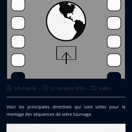
Auteur/autrice
Publication
Post
nts-france
21 octobre 2020
Vidéo
de
publiée :
category:
la
publication :
Voici les principales directives qui sont utiles pour le
montage des séquences de votre tournage.