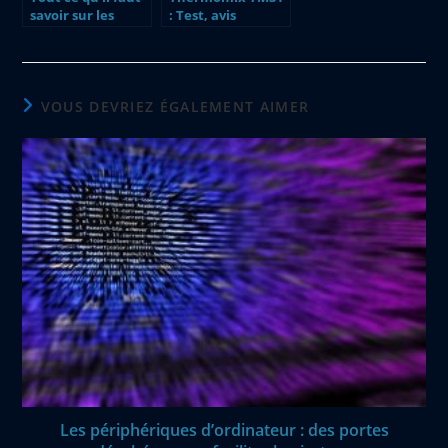
savoir sur les
: Test, avis
plateformes de
conseils sur le
streaming
robot culinaire –
illégales comme
Guide complet
wooka
pour nettoyer
efficacement
VOUS DEVRIEZ ÉGALEMENT AIMER
votre machine
après chaque
recette
Les périphériques d’ordinateur : des portes