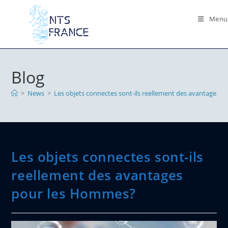
Skip
to
Menu
content
Blog
>
News
>
Les objets connectes sont-ils reellement des avantages 
Les objets connectes sont-ils
reellement des avantages
pour les Hommes?