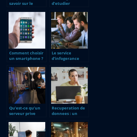
savoir sur le
d’etudier
logiciel BIM
l’informatique en
ligne
Comment choisir
Le service
un smartphone ?
d’infogerance
informatique
Qu’est-ce qu’un
Recuperation de
serveur prive
donnees : un
virtuel (VPS) ?
guide simple et
efficace