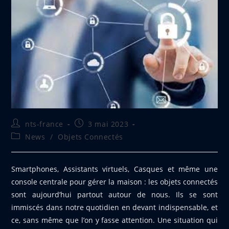
Auteur/autrice
Publication
nts-france
3 mai 2023
de
publiée :
Post
News
/
Objets Connectés
la
category:
publication :
Smartphones, Assistants virtuels, Casques et même une
console centrale pour gérer la maison : les objets connectés
sont aujourd’hui partout autour de nous. Ils se sont
immiscés dans notre quotidien en devant indispensable, et
ce, sans même que l’on y fasse attention. Une situation qui