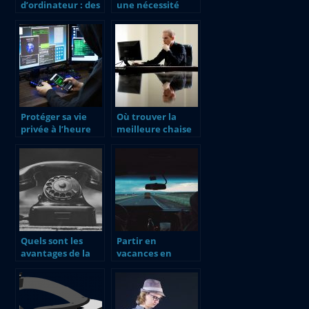
d’ordinateur : des
une nécessité
portes dérobées
pour le quotidien
pour faciliter le
des temps
piratage
modernes
Protéger sa vie
Où trouver la
privée à l’heure
meilleure chaise
des objets
gamer ?
connectés
Quels sont les
Partir en
avantages de la
vacances en
téléphonie mobile
Guadeloupe : les
?
frais à prévoir