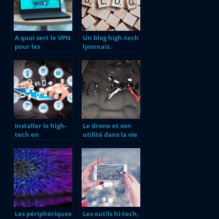
A quoi sert le VPN
Un blog high-tech
pour les
lyonnais :
entreprises
LyonGeekShow
d’aujourd’hui ?
Installer le high-
Le drone et son
tech en
utilité dans la vie
entreprise
courante
Les périphériques
Les outils hi-tech,