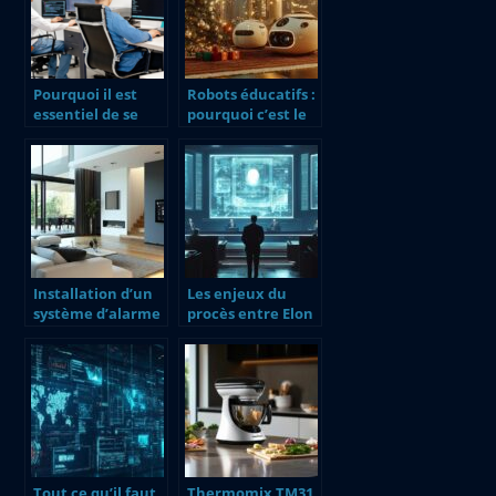
Pourquoi il est
Robots éducatifs :
essentiel de se
pourquoi c’est le
tenir informe sur
cadeau idéal pour
l’actualite web et
Noël
high tech
Installation d’un
Les enjeux du
système d’alarme
procès entre Elon
efficace à Saintes
Musk et OpenAI
pour une sécurité
sur la mission
optimale
originale
Tout ce qu’il faut
Thermomix TM31