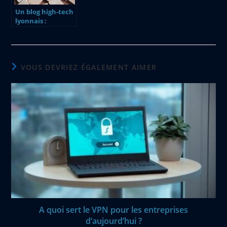
Un blog high-tech
lyonnais :
LyonGeekShow
VOUS DEVRIEZ ÉGALEMENT AIMER
A quoi sert le VPN pour les entreprises
d’aujourd’hui ?