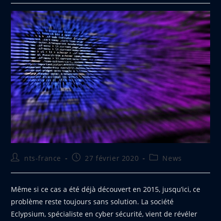
Auteur/autrice
Publication
Post
nts-france
27 février 2020
News
de
publiée :
category:
la
publication :
Même si ce cas a été déjà découvert en 2015, jusqu’ici, ce
problème reste toujours sans solution. La société
Eclypsium, spécialiste en cyber sécurité, vient de révéler