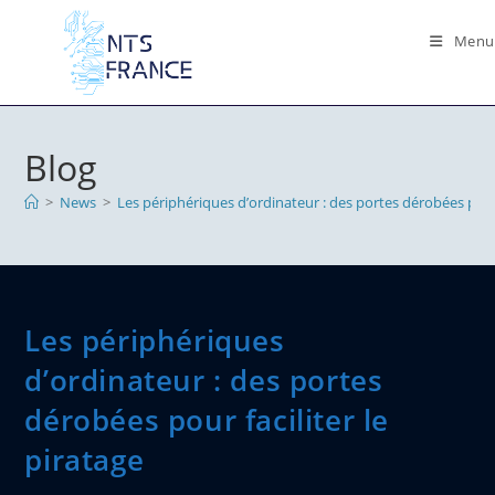
Skip
to
Menu
content
Blog
>
News
>
Les périphériques d’ordinateur : des portes dérobées pour f
Les périphériques
d’ordinateur : des portes
dérobées pour faciliter le
piratage