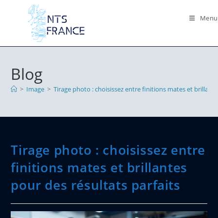
Skip
to
Menu
content
Blog
>
Image
>
Tirage photo : choisissez entre finitions mates et brillant
Tirage photo : choisissez entre
finitions mates et brillantes
pour des résultats parfaits