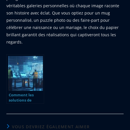
véritables galeries personnelles où chaque image raconte
son histoire avec éclat. Que vous optiez pour un mug
personnalisé, un puzzle photo ou des faire-part pour
célébrer une naissance ou un mariage, le choix du papier
brillant garantit des réalisations qui captiveront tous les
regards.
Comment les
solutions de
capture 3D
revolutionnent
les secteurs de la
construction et
de l’ingenierie
VOUS DEVRIEZ ÉGALEMENT AIMER