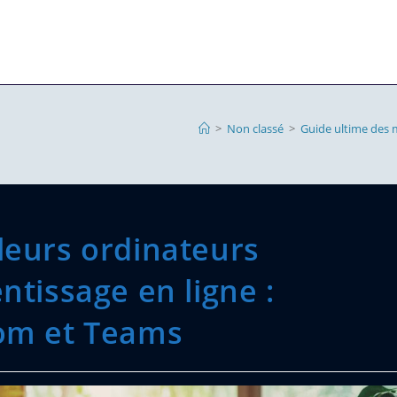
>
Non classé
>
Guide ultime des m
leurs ordinateurs
ntissage en ligne :
oom et Teams