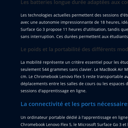
Les batteries longue durée adaptées aux co
Les technologies actuelles permettent des sessions d'é
avec une autonomie impressionnante de 18 heures, idéa
Surface Go 3 propose 11 heures d'utilisation, tandis q
sans interruption. Ces durées permettent aux étudiants
Le poids et la portabilité des différents mo
La mobilité représente un critère essentiel pour les étud
seulement 544 grammes sans clavier. Le MacBook Air M2 
cm. Le Chromebook Lenovo Flex 5 reste transportable ave
déplacements entre les salles de cours ou les espaces de 
sessions d'apprentissage en ligne.
La connectivité et les ports nécessaire
Un ordinateur portable dédié à l'apprentissage en lign
Chromebook Lenovo Flex 5, le Microsoft Surface Go 3 et