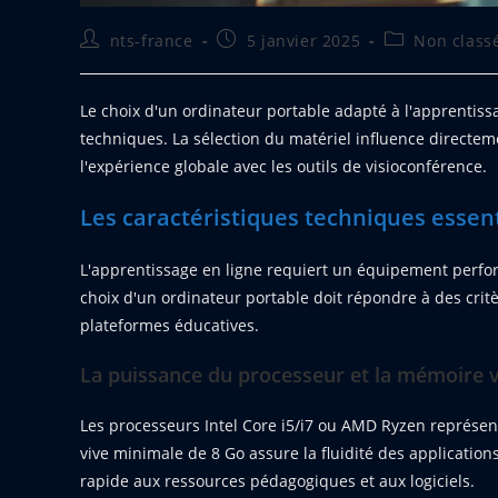
Auteur/autrice
Publication
Post
nts-france
5 janvier 2025
Non class
de
publiée :
category:
la
publication :
Le choix d'un ordinateur portable adapté à l'apprentiss
techniques. La sélection du matériel influence directem
l'expérience globale avec les outils de visioconférence.
Les caractéristiques techniques essent
L'apprentissage en ligne requiert un équipement perform
choix d'un ordinateur portable doit répondre à des crit
plateformes éducatives.
La puissance du processeur et la mémoire v
Les processeurs Intel Core i5/i7 ou AMD Ryzen représen
vive minimale de 8 Go assure la fluidité des applicatio
rapide aux ressources pédagogiques et aux logiciels.